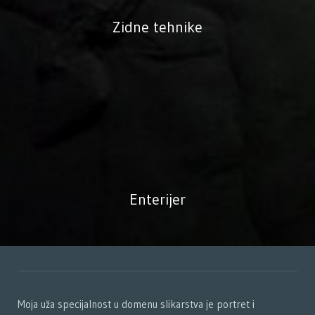
Zidne tehnike
Enterijer
Moja uža specijalnost u domenu slikarstva je portret i