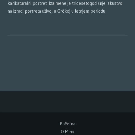
karikaturalni portret. Iza mene je tridesetogodišnje iskustvo
na izradi portreta uživo, u Grčkoj u letnjem periodu
Početna
O Meni