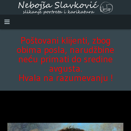
Početna
Poštovani klijenti, zbog
obima posla, narudžbine
O Meni
neću primati do sredine
Radovi
avgusta.
Hvala na razumevanju !
Video
Kontakt
ENGLISH
DEUTCH
.